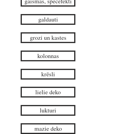
gaismas, specefekti
galdauti
grozi un kastes
kolonnas
krēsli
lielie deko
lukturi
mazie deko