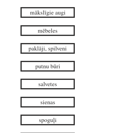
mākslīgie augi
mēbeles
paklāji, spilveni
putnu būri
salvetes
sienas
spoguļi