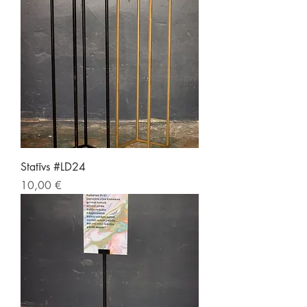
Statīvs #LD24
Price
10,00 €