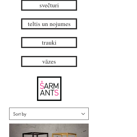
svečturi
teltis un nojumes
trauki
vāzes