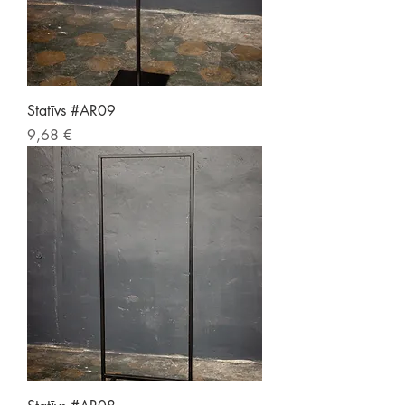
Statīvs #AR09
Price
9,68 €