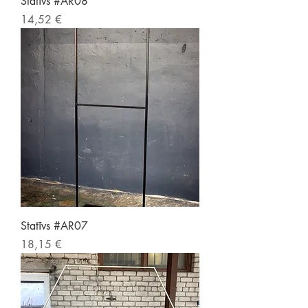
Statīvs #AR08
Price
14,52 €
Statīvs #AR07
Price
18,15 €