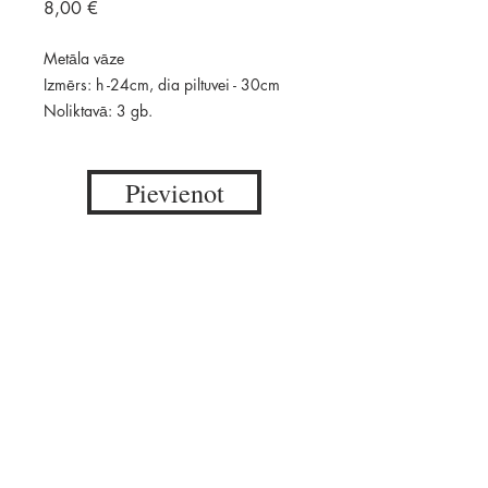
Price
8,00 €
Metāla vāze
Izmērs: h -24cm, dia piltuvei - 30cm
Noliktavā: 3 gb.
Pievienot
Pieejams: 3 gab.
Daudzums
Skatīt pieprasījumu
THE END.
© 2017 by