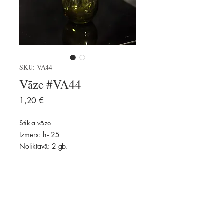
SKU: VA44
Vāze #VA44
Price
1,20 €
Stikla vāze
Izmērs: h - 25
Noliktavā: 2 gb.
Pievienot
Pieejams: 2 gab.