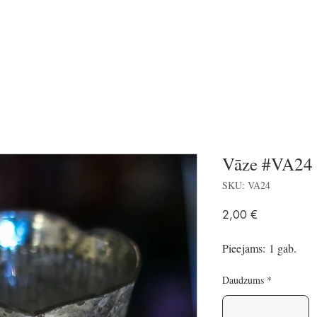
Vāze #VA24
SKU: VA24
Price
2,00 €
Pieejams: 1 gab.
Daudzums