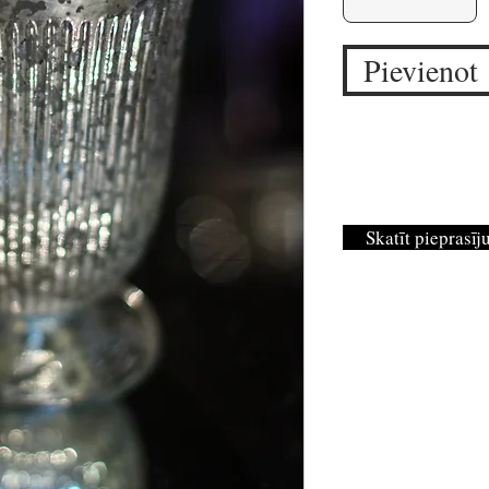
Pievienot
Skatīt pieprasī