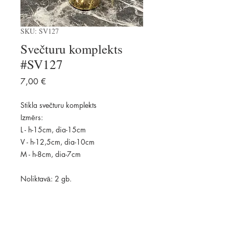
SKU: SV127
Svečturu komplekts
#SV127
Price
7,00 €
Stikla svečturu komplekts
Izmērs:
L - h-15cm, dia-15cm
V - h-12,5cm, dia-10cm
M - h-8cm, dia-7cm
Noliktavā: 2 gb.
Pievienot