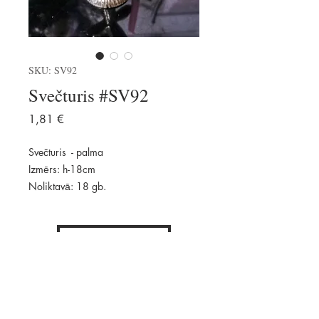
SKU: SV92
Svečturis #SV92
Price
1,81 €
Svečturis - palma
Izmērs: h-18cm
Noliktavā: 18 gb.
Pievienot
Pieejams: 18 gab.
Daudzums