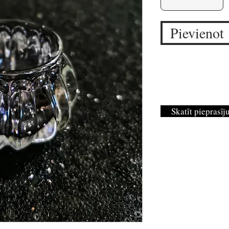
Pievienot
Skatīt pieprasī