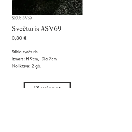
SKU: SV69
Svečturis #SV69
Price
0,80 €
Stikla svečturis
Izmērs: H 9cm, Dia 7cm
Noliktavā: 2 gb.
Pievienot
Pieejams: 2 gab.
Daudzums