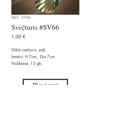
SKU: SV66
Svečturis #SV66
Price
1,00 €
Stikla svečturis, zaļš
Izmērs: H 7cm, Dia 7cm
Noliktavā: 13 gb.
Pievienot
Pieejams: 13 gab.
Daudzums