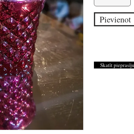
Pievienot
Skatīt pieprasī