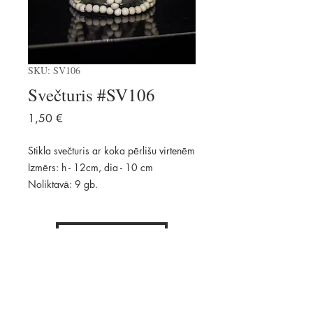
SKU: SV106
Svečturis #SV106
Price
1,50 €
Stikla svečturis ar koka pērlišu virtenēm
Izmērs: h - 12cm, dia - 10 cm
Noliktavā: 9 gb.
Pievienot
Pieejams: 9 gab.
Daudzums