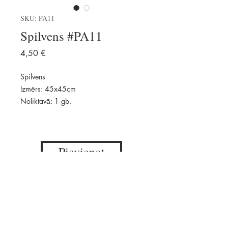
SKU: PA11
Spilvens #PA11
Price
4,50 €
Spilvens
Izmērs: 45x45cm
Noliktavā: 1 gb.
Pievienot
Pieejams: 1 gab.
Daudzums