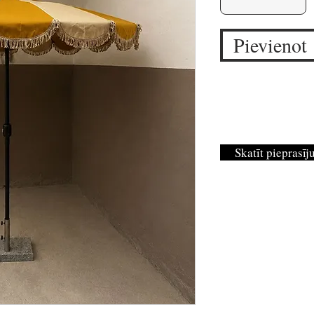
Pievienot
Skatīt pieprasī