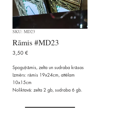
SKU: MD23
Rāmis #MD23
Price
3,50 €
Spoguļrāmis, zelta un sudraba krāsas
Izmērs: rāmis 19x24cm, attēlam
10x15cm
Noliktavā: zelta 2 gb, sudraba 6 gb.
Pievienot
Pieejams: 8 gab.