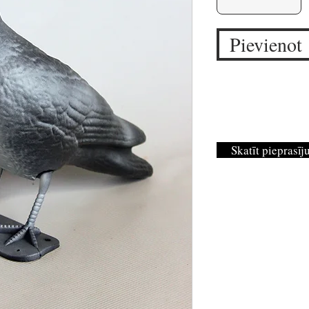
Pievienot
Skatīt pieprasī