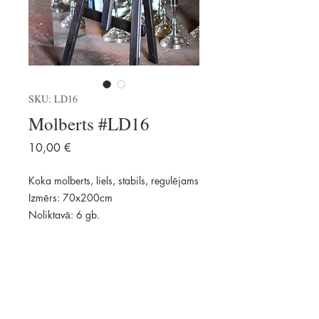
SKU: LD16
Molberts #LD16
Price
10,00 €
Koka molberts, liels, stabils, regulējams
Izmērs: 70x200cm
Noliktavā: 6 gb.
Pievienot
Pieejams: 6 gab.