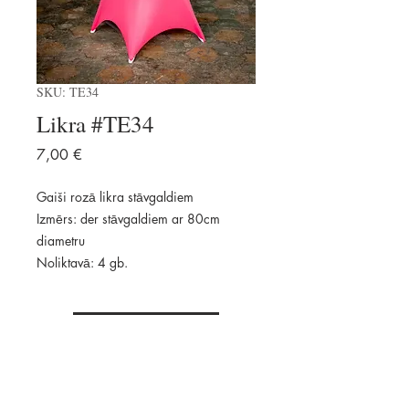
SKU: TE34
Likra #TE34
Price
7,00 €
Gaiši rozā likra stāvgaldiem
Izmērs: der stāvgaldiem ar 80cm
diametru
Noliktavā: 4 gb.
Pievienot
Pieejams: 4 gab.