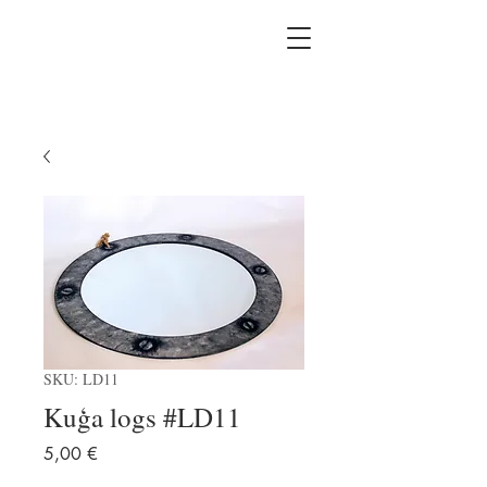
SKU: LD11
Kuģa logs #LD11
Price
5,00 €