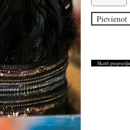
Pievienot
Skatīt pieprasī