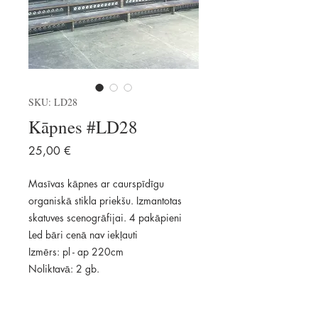
SKU: LD28
Kāpnes #LD28
Price
25,00 €
Masīvas kāpnes ar caurspīdīgu
organiskā stikla priekšu. Izmantotas
skatuves scenogrāfijai. 4 pakāpieni
Led bāri cenā nav iekļauti
Izmērs: pl - ap 220cm
Noliktavā: 2 gb.