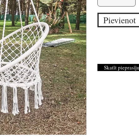
Pievienot
Skatīt pieprasī